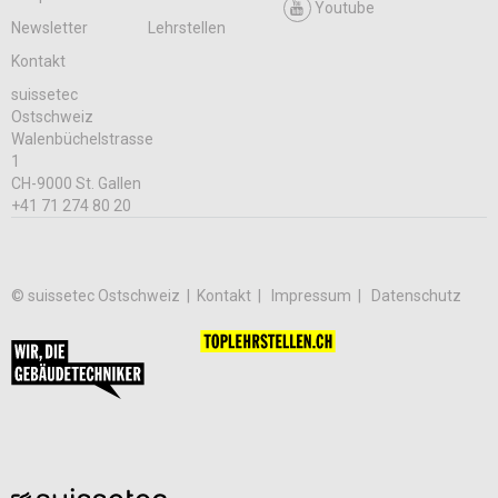
Youtube
Newsletter
Lehrstellen
Kontakt
suissetec
Ostschweiz
Walenbüchelstrasse
1
CH-9000 St. Gallen
+41 71 274 80 20
© suissetec Ostschweiz |
Kontakt
Impressum
Datenschutz