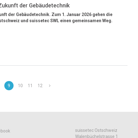
Zukunft der Gebäudetechnik
unft der Gebäudetechnik.
Zum 1. Januar 2026 gehen die
Ostschweiz und suissetec SWL einen gemeinsamen Weg.
8
9
10
11
12
suissetec Ostschweiz
ebook
Walenbüchelstrasse 1