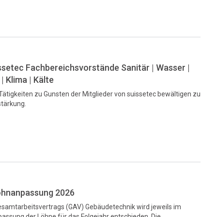
ssetec Fachbereichsvorstände Sanitär | Wasser |
 Klima | Kälte
ätigkeiten zu Gunsten der Mitglieder von suissetec bewältigen zu
stärkung.
Lohnanpassung 2026
esamtarbeitsvertrags (GAV) Gebäudetechnik wird jeweils im
assung der Löhne für das Folgejahr entschieden. Die