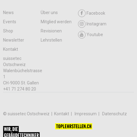
News
Über uns
Facebook
Events
Mitglied werden
Instagram
Shop
Revisionen
Youtube
Newsletter
Lehrstellen
Kontakt
suissetec
Ostschweiz
Walenbüchelstrasse
1
CH-9000 St. Gallen
+41 71 274 80 20
© suissetec Ostschweiz |
Kontakt
Impressum
Datenschutz