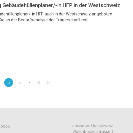
 Gebäudehüllenplaner/-in HFP in der Westschweiz
udehüllenplaner/-in HFP auch in der Westschweiz angeboten
ie an der Bedarfsanalyse der Trägerschaft mit!
4
5
6
7
8
suissetec Ostschweiz
ebook
Walenbüchelstrasse 1