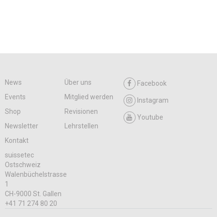
News
Über uns
Facebook
Events
Mitglied werden
Instagram
Shop
Revisionen
Youtube
Newsletter
Lehrstellen
Kontakt
suissetec
Ostschweiz
Walenbüchelstrasse
1
CH-9000 St. Gallen
+41 71 274 80 20