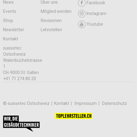
News
Über uns
Facebook
Events
Mitglied werden
Instagram
Shop
Revisionen
Youtube
Newsletter
Lehrstellen
Kontakt
suissetec
Ostschweiz
Walenbüchelstrasse
1
CH-9000 St. Gallen
+41 71 274 80 20
© suissetec Ostschweiz |
Kontakt
Impressum
Datenschutz