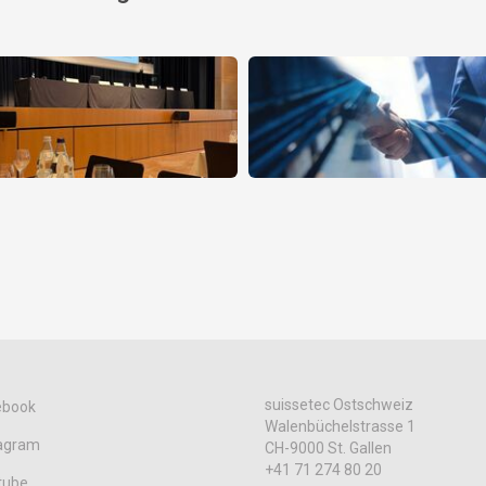
suissetec Ostschweiz
ebook
Walenbüchelstrasse 1
tagram
CH-9000 St. Gallen
+41 71 274 80 20
tube