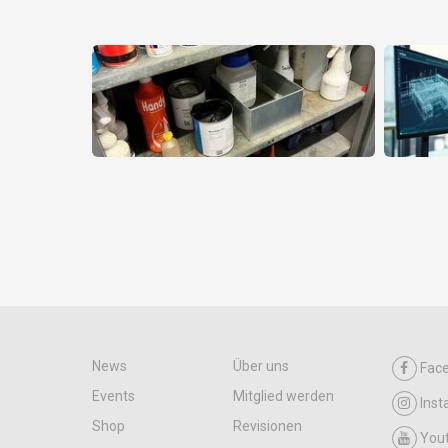
News
Über uns
Fac
Events
Mitglied werden
Ins
Shop
Revisionen
You