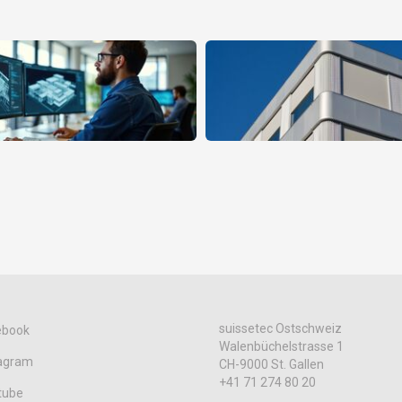
suissetec Ostschweiz
ebook
Walenbüchelstrasse 1
tagram
CH-9000 St. Gallen
+41 71 274 80 20
tube