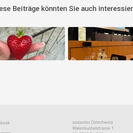
ese Beiträge könnten Sie auch interessie
suissetec Ostschweiz
ebook
Walenbüchelstrasse 1