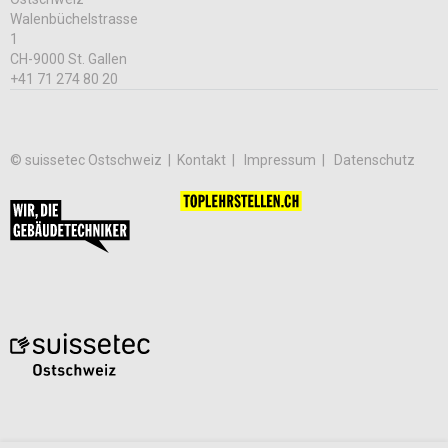
Walenbüchelstrasse
1
CH-9000 St. Gallen
+41 71 274 80 20
© suissetec Ostschweiz |
Kontakt
Impressum
Datenschutz