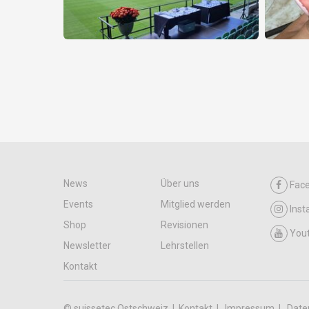
News
Über uns
Fac
Events
Mitglied werden
Ins
Shop
Revisionen
You
Newsletter
Lehrstellen
Kontakt
© suissetec Ostschweiz |
Kontakt
Impressum
Date