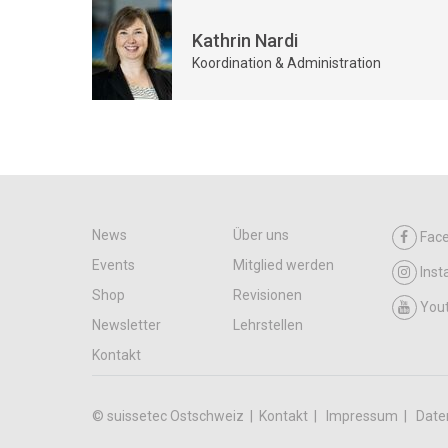
Kathrin Nardi
Koordination & Administration
News
Über uns
Fac
Events
Mitglied werden
Ins
Shop
Revisionen
You
Newsletter
Lehrstellen
Kontakt
© suissetec Ostschweiz |
Kontakt
Impressum
Date